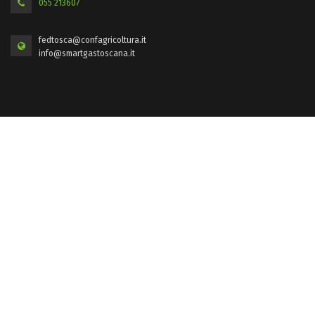
055 213607
fedtosca@confagricoltura.it
info@smartgastoscana.it